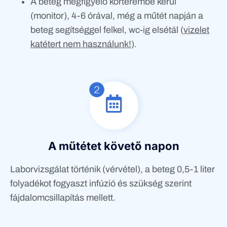
A beteg megfigyelő kórterembe kerül
(monitor), 4-6 órával, még a műtét napján a
beteg segítséggel felkel, wc-ig elsétál (
vizelet
katétert nem használunk!
).
A műtétet követő napon
Laborvizsgálat történik (vérvétel), a beteg 0,5-1 liter
folyadékot fogyaszt infúzió és szükség szerint
fájdalomcsillapítás mellett.